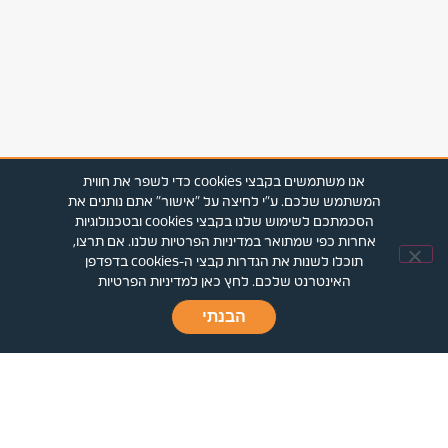
אנו משתמשים בקבצי cookies כדי לשפר את חווית
המשתמש שלכם. ע"י לחיצה על "אישור" אתם נותנים את
הסכמתכם לשימוש שלנו בקבצי cookies ובטכנולוגיות
צור
פרויקטים
03-
אחרות כפי שמתואר במדיניות הפרטיות שלנו. אם תרצו,
קשר
5098264
התחדשות
תוכלו לשנות את הגדרות קבצי ה-cookies בדפדפן
הצהרת
עירונית
Nevedaniel@ndes.co.il
האינטרנט שלכם. לחץ כאן למדיניות הפרטיות
נגישות
כתבו
מגדלי בסר
הבנתי
עלינו
הצהרת
3, רח'
פרטיות
מצדה 9 בני
אודות
ברק
אפיון.עיצוב.פיתוח: