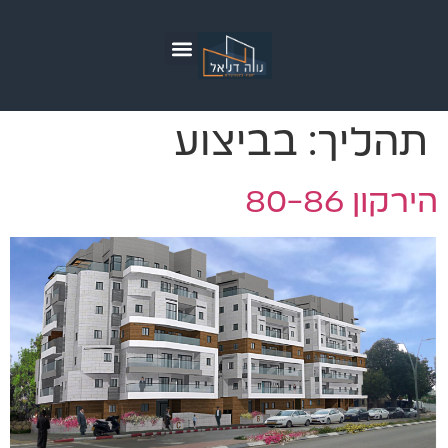
כתבו עלינו
התחדשות עירונית
תהליך:
בביצוע
הירקון 80-86